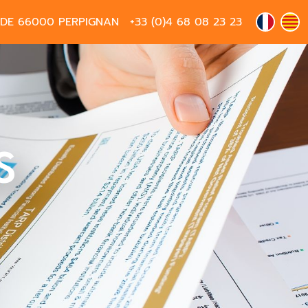
EDE 66000 PERPIGNAN
+33 (0)4 68 08 23 23
S